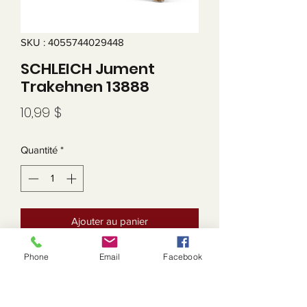
SKU : 4055744029448
SCHLEICH Jument
Trakehnen 13888
Prix
10,99 $
Quantité
*
Ajouter au panier
Phone
Email
Facebook
HORSE CLUB Jument Trakehnen
AGE : 5 ans et +