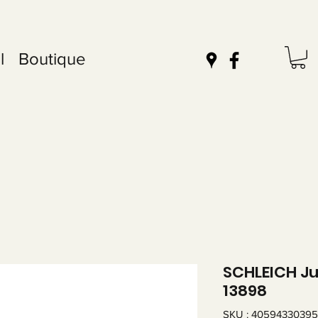
l
Boutique
SCHLEICH Ju
13898
SKU : 4059433039