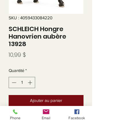
SKU : 4059433084220
SCHLEICH Hongre
Hanovrien aubère
13928
Prix
10,99 $
Quantité
*
Ajouter au panier
HORSE CLUB Hongre Hanovrien
Phone
Email
Facebook
aubère