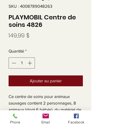
SKU : 4008789048263
PLAYMOBIL Centre de
soins 4826
Prix
149,99 $
Quantité
*
Ajouter au panier
Ce centre de soins pour animaux
sauvages contient 2 personnages, 8
animaux (dont 6 bébés), du matériel de
soin et de nombreux accessoires. La
Phone
Email
Facebook
blessure du girafon disparaît si l'on