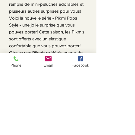
remplis de mini-peluches adorables et
plusieurs autres surprises pour vous!
Voici la nouvelle série - Pikmi Pops
Style - une jolie surprise que vous
pouvez porter! Cette saison, les Pikmis
sont offerts avec un élastique
confortable que vous pouvez porter!
Glissez vos Pikmis préférés autour de
vos doigts, accrochez-les à vos
Phone
Email
Facebook
manteaux ou à votre sac!
Le paquet Surprise comprend 2
peluches parfumées, 4 articles
surprises, 2 messages surprises, 2
attaches, 1 support à suçon et 1 guide
du collectionneur.
AGE : 5 ans et +